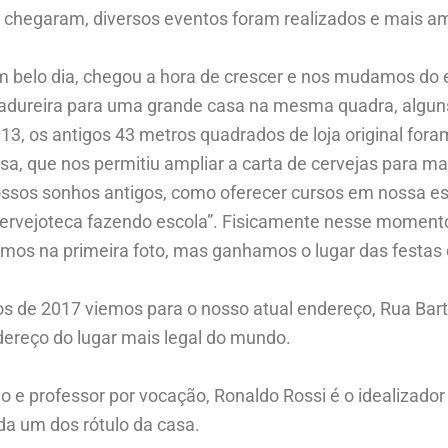
s chegaram, diversos eventos foram realizados e mais a
 belo dia, chegou a hora de crescer e nos mudamos do e
dureira para uma grande casa na mesma quadra, alguns 
13, os antigos 43 metros quadrados de loja original for
sa, que nos permitiu ampliar a carta de cervejas para mai
ssos sonhos antigos, como oferecer cursos em nossa e
ervejoteca fazendo escola”. Fisicamente nesse momento 
mos na primeira foto, mas ganhamos o lugar das festas
de 2017 viemos para o nosso atual endereço, Rua Bar
dereço do lugar mais legal do mundo.
ão e professor por vocação, Ronaldo Rossi é o idealizado
a um dos rótulo da casa.