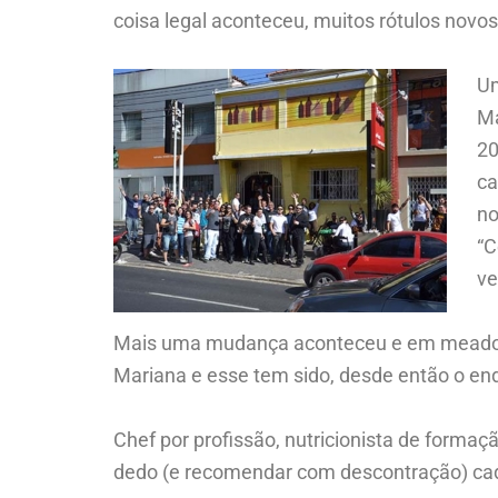
coisa legal aconteceu, muitos rótulos novo
Um
Ma
20
ca
no
“C
ve
Mais uma mudança aconteceu e em meados 
Mariana e esse tem sido, desde então o en
Chef por profissão, nutricionista de formaç
dedo (e recomendar com descontração) cad