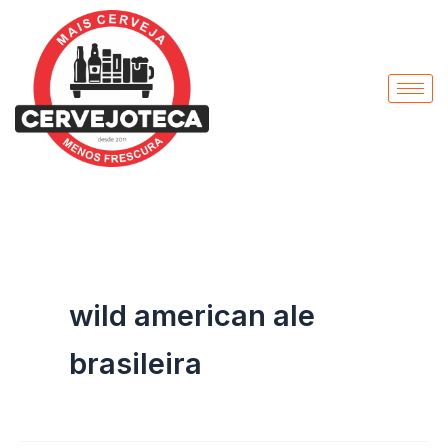
Pesquisar
Ir
por:
para
o
conteúdo
wild american ale
brasileira