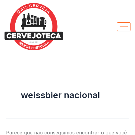
Pesquisar
Ir
por:
para
o
conteúdo
weissbier nacional
Parece que não conseguimos encontrar o que você