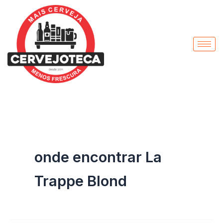
Pesquisar
Ir
por:
para
o
conteúdo
onde encontrar La
Trappe Blond