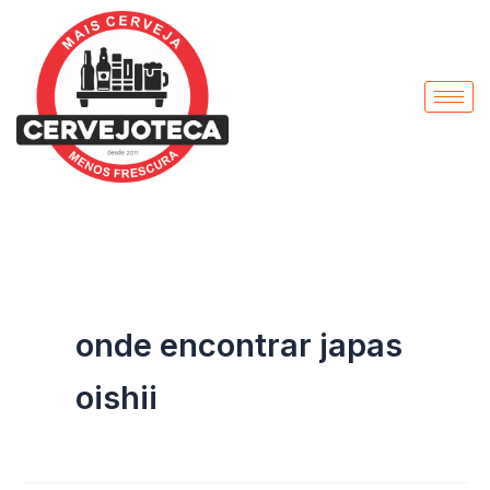
Pesquisar
Ir
por:
para
o
conteúdo
onde encontrar japas
oishii