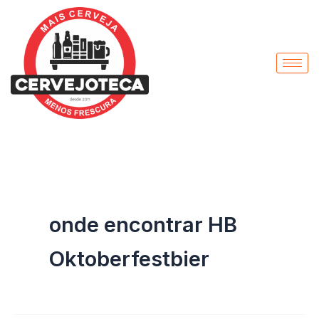
Pesquisar
Ir
por:
para
o
conteúdo
onde encontrar HB
Oktoberfestbier