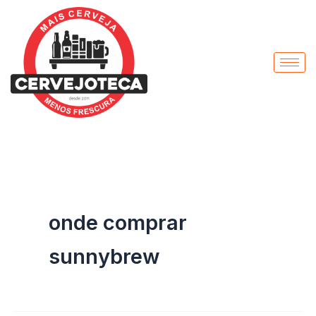
Pesquisar
Ir
por:
para
o
conteúdo
onde comprar
sunnybrew