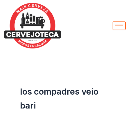
Pesquisar
Ir
por:
para
o
conteúdo
los compadres veio
bari