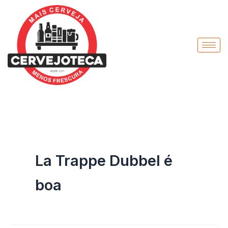
Pesquisar
Ir
por:
para
o
conteúdo
La Trappe Dubbel é
boa