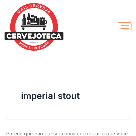
Pesquisar
Ir
por:
para
o
conteúdo
imperial stout
Parece que não conseguimos encontrar o que você