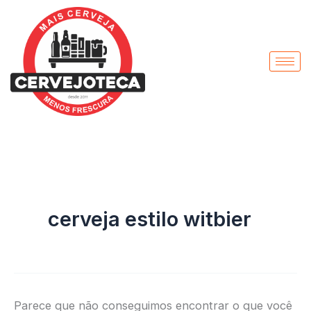
Pesquisar
Ir
por:
para
o
conteúdo
cerveja estilo witbier
Parece que não conseguimos encontrar o que você