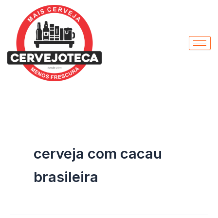
Pesquisar
Ir
por:
para
o
conteúdo
cerveja com cacau
brasileira