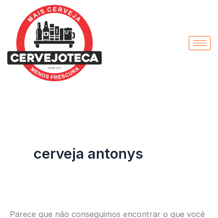
Pesquisar
Ir
por:
para
o
conteúdo
cerveja antonys
Parece que não conseguimos encontrar o que você