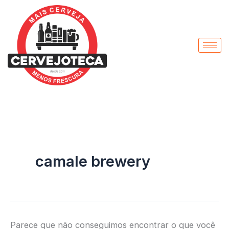
Pesquisar
Ir
por:
para
o
conteúdo
camale brewery
Parece que não conseguimos encontrar o que você