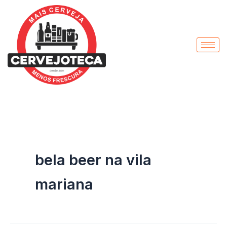
Pesquisar
Ir
por:
para
o
conteúdo
bela beer na vila
mariana