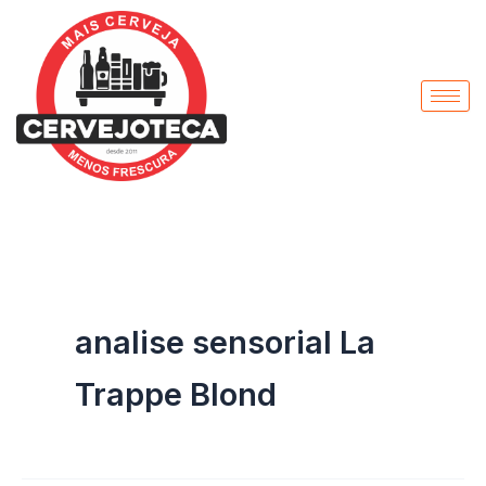
Pesquisar
Ir
por:
para
o
conteúdo
analise sensorial La
Trappe Blond