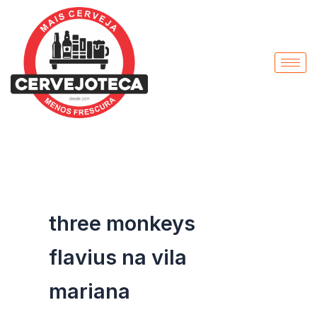
Pesquisar
Ir
por:
para
o
conteúdo
three monkeys
flavius na vila
mariana