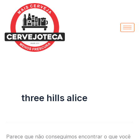
Pesquisar
Ir
por:
para
o
conteúdo
three hills alice
Parece que não conseguimos encontrar o que você