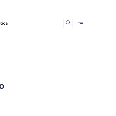
tica
co