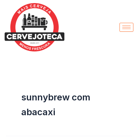
Pesquisar
Ir
por:
para
o
conteúdo
sunnybrew com
abacaxi