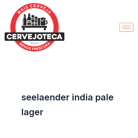
Pesquisar
Ir
por:
para
o
conteúdo
seelaender india pale
lager