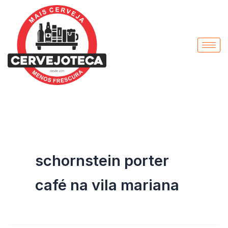
Pesquisar
Ir
por:
para
o
conteúdo
schornstein porter
café na vila mariana