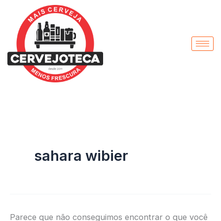
Pesquisar
Ir
por:
para
o
conteúdo
sahara wibier
Parece que não conseguimos encontrar o que você