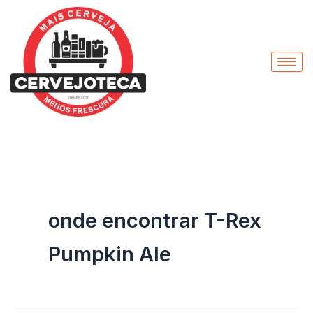
Pesquisar
Ir
por:
para
o
conteúdo
onde encontrar T-Rex
Pumpkin Ale