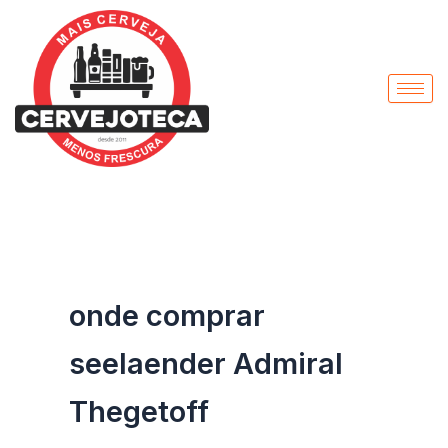
Pesquisar
Ir
por:
para
o
conteúdo
onde comprar
seelaender Admiral
Thegetoff