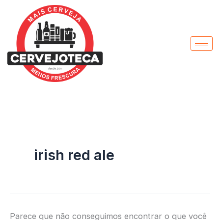
Pesquisar
Ir
por:
para
o
conteúdo
irish red ale
Parece que não conseguimos encontrar o que você