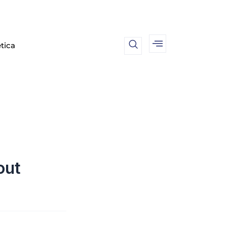
tica
out