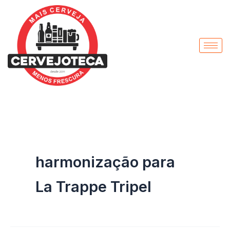
Pesquisar
Ir
por:
para
o
conteúdo
harmonização para
La Trappe Tripel