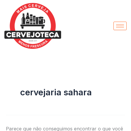
Pesquisar
Ir
por:
para
o
conteúdo
cervejaria sahara
Parece que não conseguimos encontrar o que você