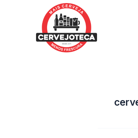
Pesquisar
Ir
por:
para
o
conteúdo
cerve