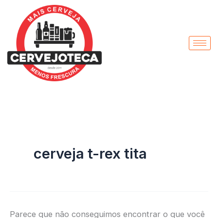
Pesquisar
Ir
por:
para
o
conteúdo
cerveja t-rex tita
Parece que não conseguimos encontrar o que você