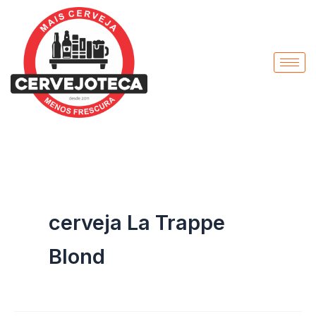
Pesquisar
Ir
por:
para
o
conteúdo
cerveja La Trappe
Blond