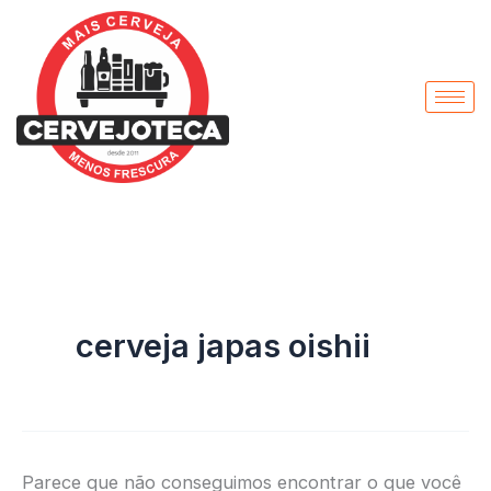
Pesquisar
Ir
por:
para
o
conteúdo
cerveja japas oishii
Parece que não conseguimos encontrar o que você