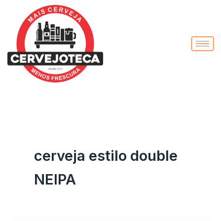
Pesquisar
Ir
por:
para
o
conteúdo
cerveja estilo double
NEIPA