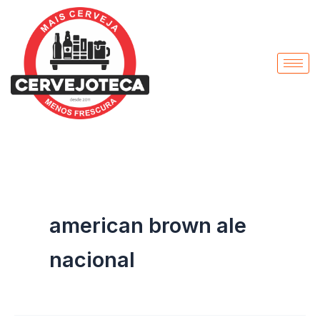
Pesquisar
Ir
por:
para
o
conteúdo
american brown ale
nacional