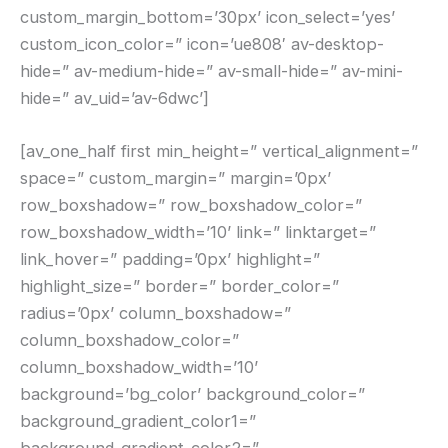
custom_margin_bottom=’30px’ icon_select=’yes’
custom_icon_color=” icon=’ue808′ av-desktop-
hide=” av-medium-hide=” av-small-hide=” av-mini-
hide=” av_uid=’av-6dwc’]
[av_one_half first min_height=” vertical_alignment=”
space=” custom_margin=” margin=’0px’
row_boxshadow=” row_boxshadow_color=”
row_boxshadow_width=’10’ link=” linktarget=”
link_hover=” padding=’0px’ highlight=”
highlight_size=” border=” border_color=”
radius=’0px’ column_boxshadow=”
column_boxshadow_color=”
column_boxshadow_width=’10’
background=’bg_color’ background_color=”
background_gradient_color1=”