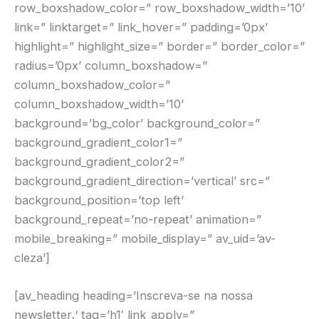
row_boxshadow_color=” row_boxshadow_width=’10’
link=” linktarget=” link_hover=” padding=’0px’
highlight=” highlight_size=” border=” border_color=”
radius=’0px’ column_boxshadow=”
column_boxshadow_color=”
column_boxshadow_width=’10’
background=’bg_color’ background_color=”
background_gradient_color1=”
background_gradient_color2=”
background_gradient_direction=’vertical’ src=”
background_position=’top left’
background_repeat=’no-repeat’ animation=”
mobile_breaking=” mobile_display=” av_uid=’av-
cleza’]
[av_heading heading=’Inscreva-se na nossa
newsletter
.
‘ tag=’h1′ link_apply=”