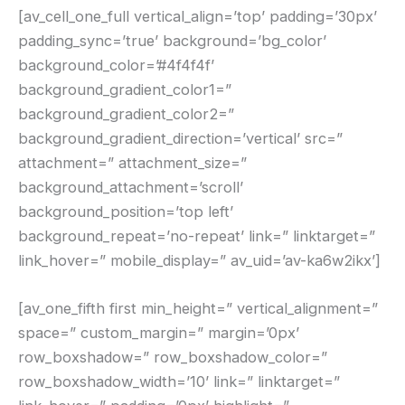
[av_cell_one_full vertical_align=’top’ padding=’30px’
padding_sync=’true’ background=’bg_color’
background_color=’#4f4f4f’
background_gradient_color1=”
background_gradient_color2=”
background_gradient_direction=’vertical’ src=”
attachment=” attachment_size=”
background_attachment=’scroll’
background_position=’top left’
background_repeat=’no-repeat’ link=” linktarget=”
link_hover=” mobile_display=” av_uid=’av-ka6w2ikx’]
[av_one_fifth first min_height=” vertical_alignment=”
space=” custom_margin=” margin=’0px’
row_boxshadow=” row_boxshadow_color=”
row_boxshadow_width=’10’ link=” linktarget=”