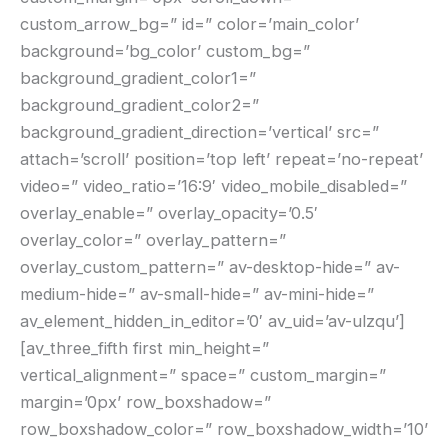
custom_arrow_bg=” id=” color=’main_color’
background=’bg_color’ custom_bg=”
background_gradient_color1=”
background_gradient_color2=”
background_gradient_direction=’vertical’ src=”
attach=’scroll’ position=’top left’ repeat=’no-repeat’
video=” video_ratio=’16:9′ video_mobile_disabled=”
overlay_enable=” overlay_opacity=’0.5′
overlay_color=” overlay_pattern=”
overlay_custom_pattern=” av-desktop-hide=” av-
medium-hide=” av-small-hide=” av-mini-hide=”
av_element_hidden_in_editor=’0′ av_uid=’av-ulzqu’]
[av_three_fifth first min_height=”
vertical_alignment=” space=” custom_margin=”
margin=’0px’ row_boxshadow=”
row_boxshadow_color=” row_boxshadow_width=’10’