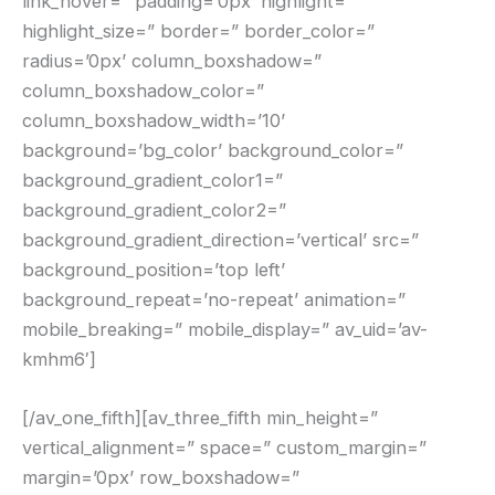
link_hover=” padding=’0px’ highlight=”
highlight_size=” border=” border_color=”
radius=’0px’ column_boxshadow=”
column_boxshadow_color=”
column_boxshadow_width=’10’
background=’bg_color’ background_color=”
background_gradient_color1=”
background_gradient_color2=”
background_gradient_direction=’vertical’ src=”
background_position=’top left’
background_repeat=’no-repeat’ animation=”
mobile_breaking=” mobile_display=” av_uid=’av-
kmhm6′]
[/av_one_fifth][av_three_fifth min_height=”
vertical_alignment=” space=” custom_margin=”
margin=’0px’ row_boxshadow=”