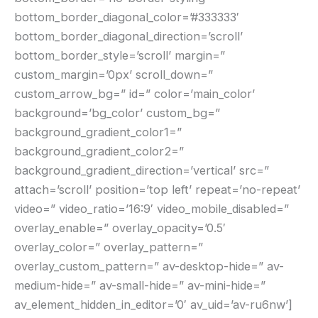
bottom_border_diagonal_color=’#333333′
bottom_border_diagonal_direction=’scroll’
bottom_border_style=’scroll’ margin=”
custom_margin=’0px’ scroll_down=”
custom_arrow_bg=” id=” color=’main_color’
background=’bg_color’ custom_bg=”
background_gradient_color1=”
background_gradient_color2=”
background_gradient_direction=’vertical’ src=”
attach=’scroll’ position=’top left’ repeat=’no-repeat’
video=” video_ratio=’16:9′ video_mobile_disabled=”
overlay_enable=” overlay_opacity=’0.5′
overlay_color=” overlay_pattern=”
overlay_custom_pattern=” av-desktop-hide=” av-
medium-hide=” av-small-hide=” av-mini-hide=”
av_element_hidden_in_editor=’0′ av_uid=’av-ru6nw’]