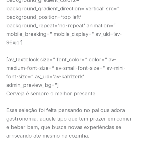
background_gradient_color2=”
background_gradient_direction=’vertical’ src=”
background_position=’top left’
background_repeat=’no-repeat’ animation=”
mobile_breaking=” mobile_display=” av_uid=’av-
96xjg’]
[av_textblock size=” font_color=” color=” av-
medium-font-size=” av-small-font-size=” av-mini-
font-size=” av_uid=’av-kah1zerk’
admin_preview_bg=”]
Cerveja é sempre o melhor presente.
Essa seleção foi feita pensando no pai que adora
gastronomia, aquele tipo que tem prazer em comer
e beber bem, que busca novas experiências se
arriscando até mesmo na cozinha.