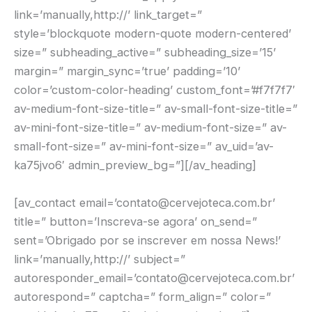
link=’manually,http://’ link_target=”
style=’blockquote modern-quote modern-centered’
size=” subheading_active=” subheading_size=’15’
margin=” margin_sync=’true’ padding=’10’
color=’custom-color-heading’ custom_font=’#f7f7f7′
av-medium-font-size-title=” av-small-font-size-title=”
av-mini-font-size-title=” av-medium-font-size=” av-
small-font-size=” av-mini-font-size=” av_uid=’av-
ka75jvo6′ admin_preview_bg=”][/av_heading]
[av_contact email=’contato@cervejoteca.com.br’
title=” button=’Inscreva-se agora’ on_send=”
sent=’Obrigado por se inscrever em nossa News!’
link=’manually,http://’ subject=”
autoresponder_email=’contato@cervejoteca.com.br’
autorespond=” captcha=” form_align=” color=”