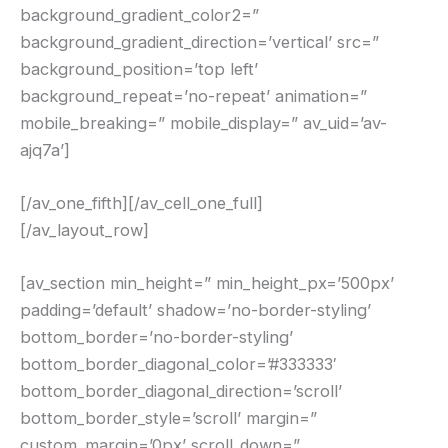
background_gradient_color2=”
background_gradient_direction=’vertical’ src=”
background_position=’top left’
background_repeat=’no-repeat’ animation=”
mobile_breaking=” mobile_display=” av_uid=’av-
ajq7a’]
[/av_one_fifth][/av_cell_one_full]
[/av_layout_row]
[av_section min_height=” min_height_px=’500px’
padding=’default’ shadow=’no-border-styling’
bottom_border=’no-border-styling’
bottom_border_diagonal_color=’#333333′
bottom_border_diagonal_direction=’scroll’
bottom_border_style=’scroll’ margin=”
custom_margin=’0px’ scroll_down=”