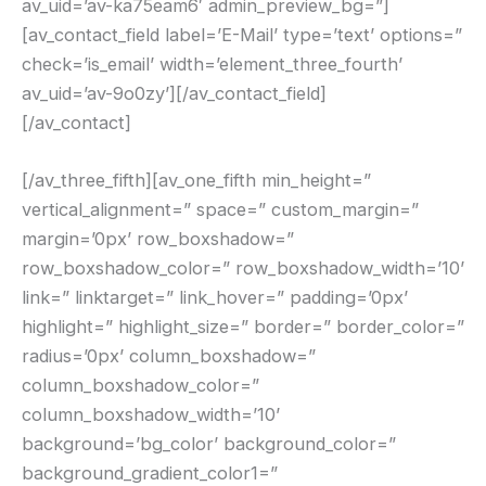
av_uid=’av-ka75eam6′ admin_preview_bg=”]
[av_contact_field label=’E-Mail’ type=’text’ options=”
check=’is_email’ width=’element_three_fourth’
av_uid=’av-9o0zy’][/av_contact_field]
[/av_contact]
[/av_three_fifth][av_one_fifth min_height=”
vertical_alignment=” space=” custom_margin=”
margin=’0px’ row_boxshadow=”
row_boxshadow_color=” row_boxshadow_width=’10’
link=” linktarget=” link_hover=” padding=’0px’
highlight=” highlight_size=” border=” border_color=”
radius=’0px’ column_boxshadow=”
column_boxshadow_color=”
column_boxshadow_width=’10’
background=’bg_color’ background_color=”
background_gradient_color1=”