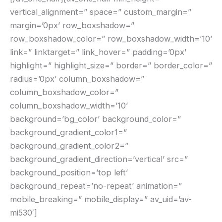
vertical_alignment=” space=” custom_margin=”
margin=’0px’ row_boxshadow=”
row_boxshadow_color=” row_boxshadow_width=’10’
link=” linktarget=” link_hover=” padding=’0px’
highlight=” highlight_size=” border=” border_color=”
radius=’0px’ column_boxshadow=”
column_boxshadow_color=”
column_boxshadow_width=’10’
background=’bg_color’ background_color=”
background_gradient_color1=”
background_gradient_color2=”
background_gradient_direction=’vertical’ src=”
background_position=’top left’
background_repeat=’no-repeat’ animation=”
mobile_breaking=” mobile_display=” av_uid=’av-
mi530′]