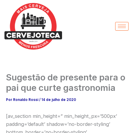
Ir
para
o
conteúdo
Sugestão de presente para o
pai que curte gastronomia
Por
Ronaldo Rossi
/
14 de julho de 2020
[av_section min_height=” min_height_px=’500px’
padding=’default’ shadow=’no-border-styling’
bottom_border=’no-border-styling’