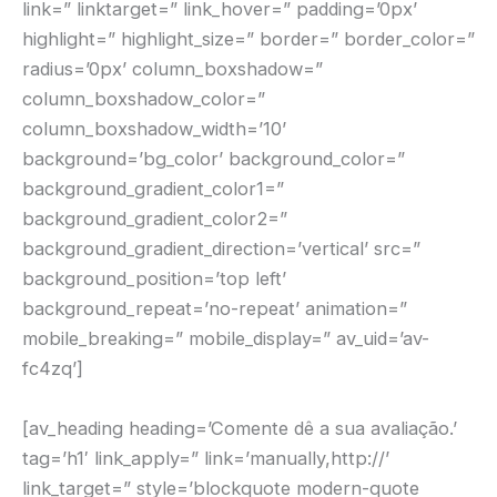
link=” linktarget=” link_hover=” padding=’0px’
highlight=” highlight_size=” border=” border_color=”
radius=’0px’ column_boxshadow=”
column_boxshadow_color=”
column_boxshadow_width=’10’
background=’bg_color’ background_color=”
background_gradient_color1=”
background_gradient_color2=”
background_gradient_direction=’vertical’ src=”
background_position=’top left’
background_repeat=’no-repeat’ animation=”
mobile_breaking=” mobile_display=” av_uid=’av-
fc4zq’]
[av_heading heading=’Comente dê a sua avaliação.’
tag=’h1′ link_apply=” link=’manually,http://’
link_target=” style=’blockquote modern-quote