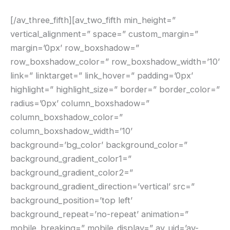
[/av_three_fifth][av_two_fifth min_height=”
vertical_alignment=” space=” custom_margin=”
margin=’0px’ row_boxshadow=”
row_boxshadow_color=” row_boxshadow_width=’10’
link=” linktarget=” link_hover=” padding=’0px’
highlight=” highlight_size=” border=” border_color=”
radius=’0px’ column_boxshadow=”
column_boxshadow_color=”
column_boxshadow_width=’10’
background=’bg_color’ background_color=”
background_gradient_color1=”
background_gradient_color2=”
background_gradient_direction=’vertical’ src=”
background_position=’top left’
background_repeat=’no-repeat’ animation=”
mobile_breaking=” mobile_display=” av_uid=’av-