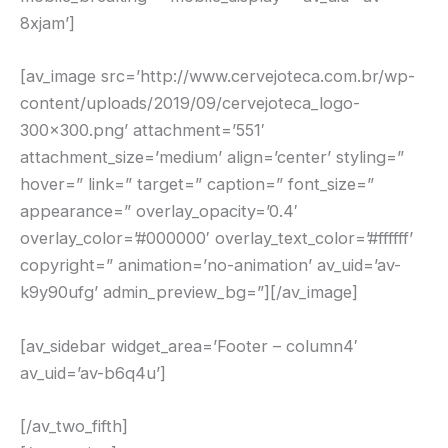
8xjam’]
[av_image src=’http://www.cervejoteca.com.br/wp-
content/uploads/2019/09/cervejoteca_logo-
300×300.png’ attachment=’551′
attachment_size=’medium’ align=’center’ styling=”
hover=” link=” target=” caption=” font_size=”
appearance=” overlay_opacity=’0.4′
overlay_color=’#000000′ overlay_text_color=’#ffffff’
copyright=” animation=’no-animation’ av_uid=’av-
k9y90ufg’ admin_preview_bg=”][/av_image]
[av_sidebar widget_area=’Footer – column4′
av_uid=’av-b6q4u’]
[/av_two_fifth]