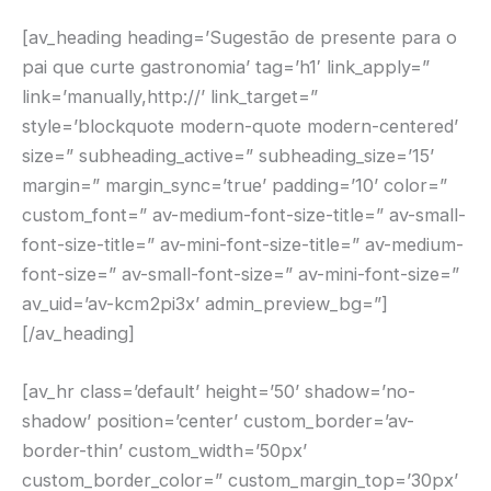
[av_heading heading=’Sugestão de presente para o
pai que curte gastronomia’ tag=’h1′ link_apply=”
link=’manually,http://’ link_target=”
style=’blockquote modern-quote modern-centered’
size=” subheading_active=” subheading_size=’15’
margin=” margin_sync=’true’ padding=’10’ color=”
custom_font=” av-medium-font-size-title=” av-small-
font-size-title=” av-mini-font-size-title=” av-medium-
font-size=” av-small-font-size=” av-mini-font-size=”
av_uid=’av-kcm2pi3x’ admin_preview_bg=”]
[/av_heading]
[av_hr class=’default’ height=’50’ shadow=’no-
shadow’ position=’center’ custom_border=’av-
border-thin’ custom_width=’50px’
custom_border_color=” custom_margin_top=’30px’