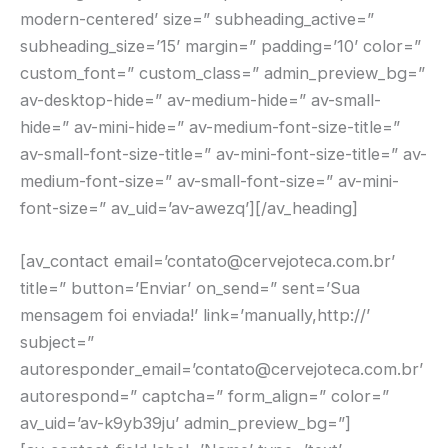
modern-centered’ size=” subheading_active=”
subheading_size=’15’ margin=” padding=’10’ color=”
custom_font=” custom_class=” admin_preview_bg=”
av-desktop-hide=” av-medium-hide=” av-small-
hide=” av-mini-hide=” av-medium-font-size-title=”
av-small-font-size-title=” av-mini-font-size-title=” av-
medium-font-size=” av-small-font-size=” av-mini-
font-size=” av_uid=’av-awezq’][/av_heading]
[av_contact email=’contato@cervejoteca.com.br’
title=” button=’Enviar’ on_send=” sent=’Sua
mensagem foi enviada!’ link=’manually,http://’
subject=”
autoresponder_email=’contato@cervejoteca.com.br’
autorespond=” captcha=” form_align=” color=”
av_uid=’av-k9yb39ju’ admin_preview_bg=”]