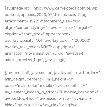
[av_image src=’http://www.cervejoteca.com.br/wp-
content/uploads/2020/07/dia-dos-pais-2.jpg’
attachment=’1522′ attachment_size=’full’
align=’center’ styling=” hover=” link=” target=”
caption=” font_size=” appearance=”
overlay_opacity=’0.4′ overlay_color=’#000000′
overlay_text_color=’#ffffff’ copyright=”
animation=’no-animation’ av_uid=’av-edse4′
admin_preview_bg=”][/av_image]
[/av_one_half][/av_section][av_layout_row border=”
min_height_percent=” min_height=’0′
color=’main_color’ mobile=’av-flex-cells’ id=”
av_element_hidden_in_editor=’0′ mobile_breaking=”
av-desktop-hide=” av-medium-hide=” av-small-
hide=” av-mini-hide=” av_uid=’av-hq3we’]